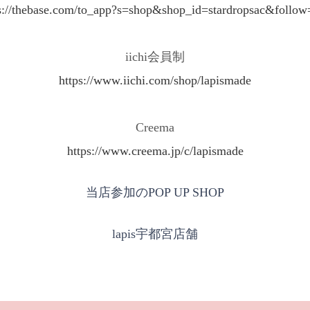
s://thebase.com/to_app?s=shop&shop_id=stardropsac&follow
iichi会員制
https://www.iichi.com/shop/lapismade
Creema
https://www.creema.jp/c/lapismade
当店参加のPOP UP SHOP
lapis宇都宮店舗